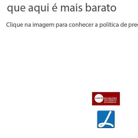
Informações
Apoio ao cl
iente
» Utilizar a loja on-line
» Sobre a Bazar do Vídeo
» Condições Gerais e Taxas
» Dados da Bazar do Vídeo
» Contactos
» Métodos de pagamento
» Trocas e devoluções
» Garantias
» Política de privacidade
» Política de cookies