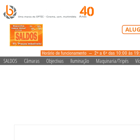
Tel: 213 223 5
ALUG
alugue
Horário de funcionamento --- 2ª a 6ª das 10:00 às 19
SALDOS
Câmaras
Objectivas
Iluminação
Maquinaria/Tripés
Ví