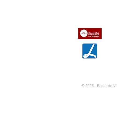
» Utilizar a loja on-line
» Sobre a Bazar do Vídeo
» Condições Gerais e Taxas
» Dados da Bazar do Vídeo
» Contactos
» Métodos de pagamento
» Trocas e devoluções
» Garantias
» Política de privacidade
» Política de cookies
© 2025 - Bazar do Ví