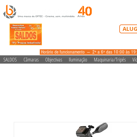
Tel: 213 223 5
ALUG
alugue
Horário de funcionamento --- 2ª a 6ª das 10:00 às 19
SALDOS
Câmaras
Objectivas
Iluminação
Maquinaria/Tripés
Ví