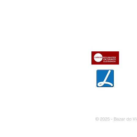
Informações
Apoio ao cl
iente
» Utilizar a loja on-line
» Sobre a Bazar do Vídeo
» Condições Gerais e Taxas
» Dados da Bazar do Vídeo
» Contactos
» Métodos de pagamento
» Trocas e devoluções
» Garantias
» Política de privacidade
» Política de cookies
© 2025 - Bazar do Ví