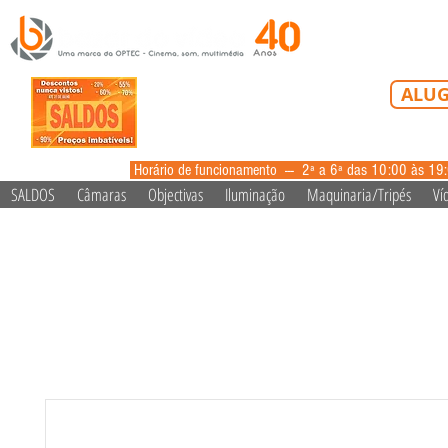
Tel: 213 223 5
ALUG
alugue
Horário de funcionamento --- 2ª a 6ª das 10:00 às 19
SALDOS
Câmaras
Objectivas
Iluminação
Maquinaria/Tripés
Ví