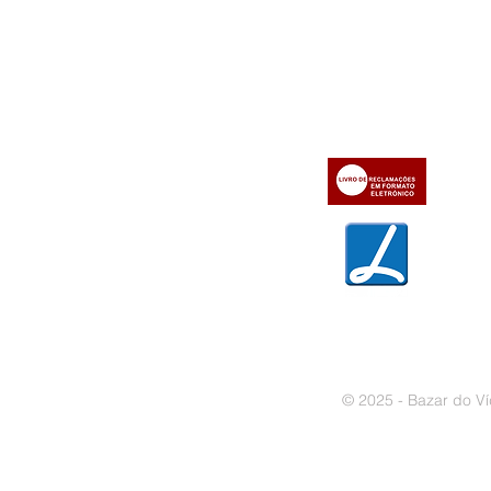
Informações
Apoio ao cl
iente
» Utilizar a loja on-line
» Sobre a Bazar do Vídeo
» Condições Gerais e Taxas
» Dados da Bazar do Vídeo
» Contactos
» Métodos de pagamento
» Trocas e devoluções
» Garantias
» Política de privacidade
» Política de cookies
© 2025 - Bazar do Ví