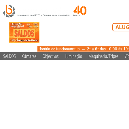
Tel: 213 223 5
ALUG
alugue
Horário de funcionamento --- 2ª a 6ª das 10:00 às 19
SALDOS
Câmaras
Objectivas
Iluminação
Maquinaria/Tripés
Ví