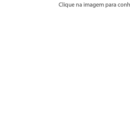
Informações
» Utilizar a loja on-line
» Condições Gerais e Taxas
» Métodos de pagamento
» Trocas e devoluções
» Garantias
» Política de privacidade
» Política de cookies