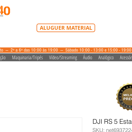
Tel: 213 223 580
Tlm: 917 228 992
mail@bazardovideo
ALUGUER MATERIAL
aluguer@bazardovideo.pt
to --- 2ª a 6ª das 10:00 às 19:00 --- Sábado 10:00 - 13:00 e 15:00 - 19:0
ação
Maquinaria/Tripés
Vídeo/Streaming
Áudio
Analógico
Acessór
DJI RS 5 Esta
SKU: net693722