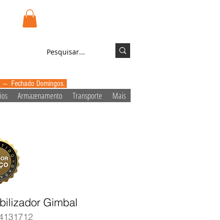
.pt
Login/Registo
0 --- Fechado Domingos.
ios
Armazenamento
Transporte
Mais
bilizador Gimbal
4131712