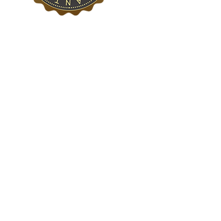
Contactos
R. Luís Augusto Palmeirim 6A
1700-274 Lisboa
Horário: 2º a 6ª das 10h às 19:00h
Sábado das 10h às 19:00h
Fechado Domingos e Feriados
mail@bazardovideo.pt
Tel: 213 223 580
Tlm: 917 228 992