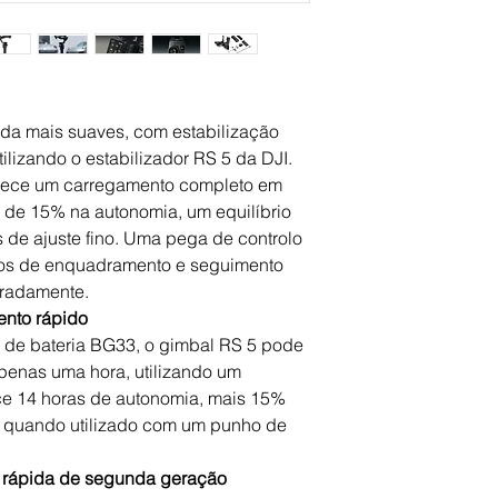
Amperagem (A) / Ca
(Ah/Wh)-2150mAh / 
Entrada / Input-1x 
Temperatura de Fun
Temperatura de Fun
Tempo de Carregame
da mais suaves, com estabilização
Tipo de Bateria-LiPo
utilizando o estabilizador RS 5 da DJI.
Vida Útil da Bateria-
ferece um carregamento completo em
Voltagem / Tensão (
de 15% na autonomia, um equilíbrio
Transmissão Sem Fi
 de ajuste fino. Uma pega de controlo
Frequência-2.4 GHz
dos de enquadramento e seguimento
Video
aradamente.
Faixa de Rotação-Fai
a 214º | Rotação -95
ento rápido
Físico
 de bateria BG33, o gimbal RS 5 pode
Capacidade de Car
penas uma hora, utilizando um
Encaixe-1x 1/4"-20 f
ce 14 horas de autonomia, mais 15%
Peso-aprox. 1.195kg
s quando utilizado com um punho de
o rápida de segunda geração