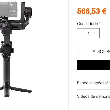
P
566,53 €
Quantidade
*
ADICIO
Especificações té
Dimensões
Vídeos de demons
Dimensões Externas-
258.7mm | aberto: 2
DJI RS 5 Estabilizad
Energia