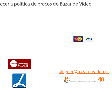
Apoio ao cl
iente
Pagamentos
» Sobre a Bazar do Vídeo
» Dados da Bazar do Vídeo
Transferência bancária
» Contactos
aluguer@bazardovideo.pt
www.optecfilmes.com