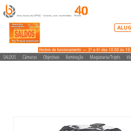
Tel: 213 223 5
ALUG
alugue
Horário de funcionamento --- 2ª a 6ª das 10:00 às 19
SALDOS
Câmaras
Objectivas
Iluminação
Maquinaria/Tripés
Ví