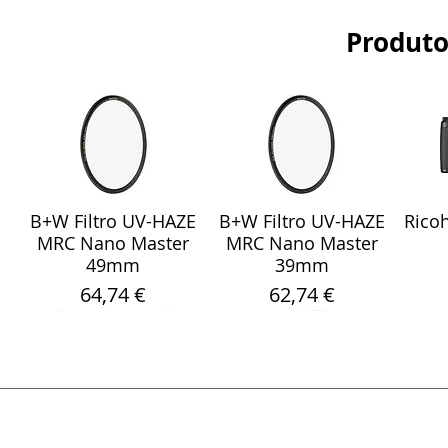
Produto
B+W Filtro UV-HAZE
B+W Filtro UV-HAZE
Ricoh
Visualização rápida
Visualização rápida
Vis
MRC Nano Master
MRC Nano Master
49mm
39mm
Preço
Preço
64,74 €
62,74 €
Sony Sel 24-105mm
WebCam Meeting
Fita Pro Gaffer
Sandisk Ultra Fdual
Smallrig 5786
Rode
Sara
Visualização rápida
Visualização rápida
Visualização rápida
Visualização rápida
Visualização rápida
Vis
Vis