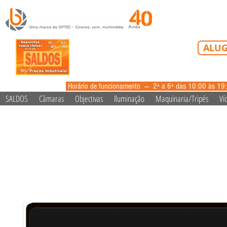
Tel: 213 223 5
ALUG
alugue
Horário de funcionamento --- 2ª a 6ª das 10:00 às 19
SALDOS
Câmaras
Objectivas
Iluminação
Maquinaria/Tripés
Ví