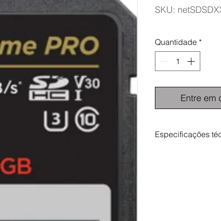
SKU: netSDSDX
Quantidade
*
Entre em 
Especificações té
Capacidade de 
Velocidade de Es
Velocidade de Le