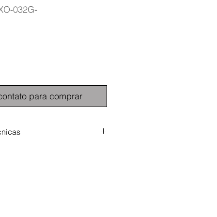
XO-032G-
contato para comprar
cnicas
Armazenamento: 32GB
crita: 90MB/s
itura: 100MB/s