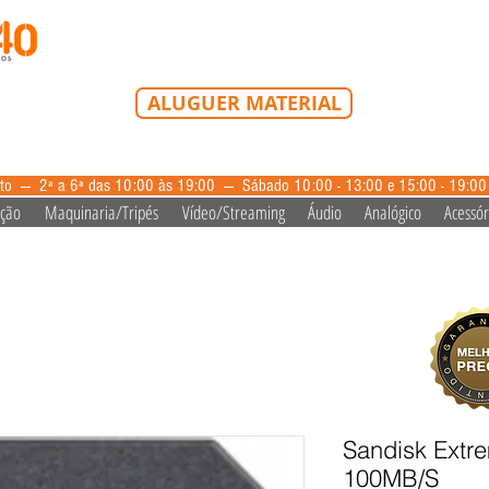
Tel: 213 223 580
Tlm: 917 228 992
mail@bazardovideo
ALUGUER MATERIAL
aluguer@bazardovideo.pt
to --- 2ª a 6ª das 10:00 às 19:00 --- Sábado 10:00 - 13:00 e 15:00 - 19:0
ação
Maquinaria/Tripés
Vídeo/Streaming
Áudio
Analógico
Acessór
Sandisk Ext
100MB/S