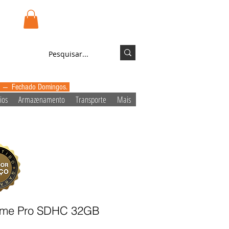
.pt
Login/Registo
0 --- Fechado Domingos.
ios
Armazenamento
Transporte
Mais
reme Pro SDHC 32GB