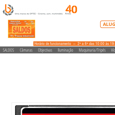
Tel: 213 223 5
ALUG
alugue
Horário de funcionamento --- 2ª a 6ª das 10:00 às 19
SALDOS
Câmaras
Objectivas
Iluminação
Maquinaria/Tripés
Ví