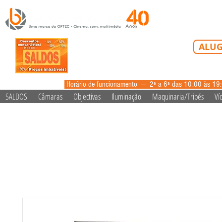
Tel: 213 223 5
ALUG
alugue
Horário de funcionamento --- 2ª a 6ª das 10:00 às 19
SALDOS
Câmaras
Objectivas
Iluminação
Maquinaria/Tripés
Ví