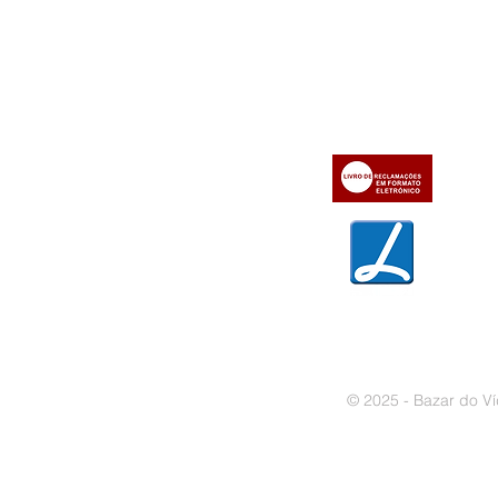
Informações
Apoio ao cl
iente
» Utilizar a loja on-line
» Sobre a Bazar do Vídeo
» Condições Gerais e Taxas
» Dados da Bazar do Vídeo
» Contactos
» Métodos de pagamento
» Trocas e devoluções
» Garantias
» Política de privacidade
» Política de cookies
© 2025 - Bazar do Ví