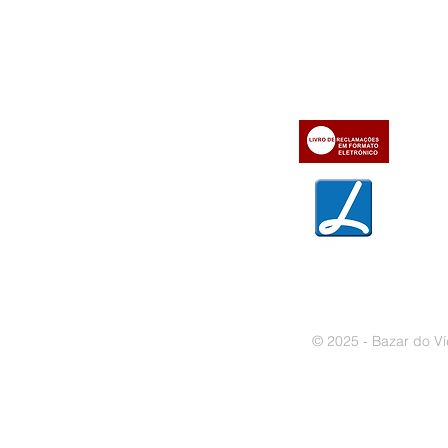
» Utilizar a loja on-line
» Sobre a Bazar do Vídeo
» Condições Gerais e Taxas
» Dados da Bazar do Vídeo
» Contactos
» Métodos de pagamento
» Trocas e devoluções
» Garantias
» Política de privacidade
» Política de cookies
© 2025 - Bazar do Ví