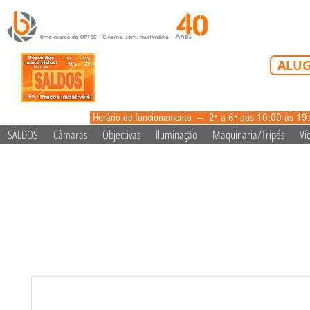
Tel: 213 223 5
ALUG
alugue
Horário de funcionamento --- 2ª a 6ª das 10:00 às 19
SALDOS
Câmaras
Objectivas
Iluminação
Maquinaria/Tripés
Ví