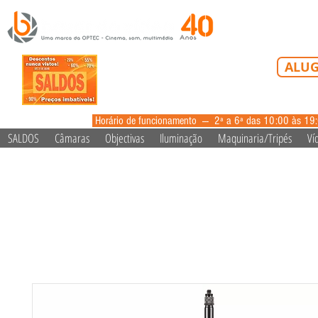
Tel: 213 223 5
ALUG
alugue
Horário de funcionamento --- 2ª a 6ª das 10:00 às 19
SALDOS
Câmaras
Objectivas
Iluminação
Maquinaria/Tripés
Ví