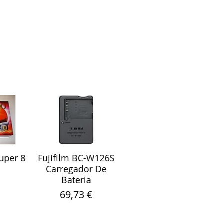
uper 8
Fujifilm BC-W126S
ápida
Visualização rápida
Carregador De
Bateria
Preço
69,73 €