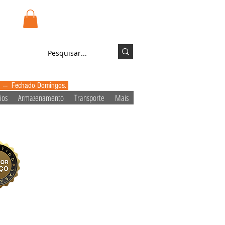
.pt
Login/Registo
0 --- Fechado Domingos.
ios
Armazenamento
Transporte
Mais