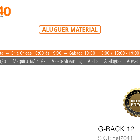
Tel: 213 223 580
Tlm: 917 228 992
mail@bazardovideo
ALUGUER MATERIAL
aluguer@bazardovideo.pt
to --- 2ª a 6ª das 10:00 às 19:00 --- Sábado 10:00 - 13:00 e 15:00 - 19:0
ação
Maquinaria/Tripés
Vídeo/Streaming
Áudio
Analógico
Acessór
G-RACK 12
SKU: net2041