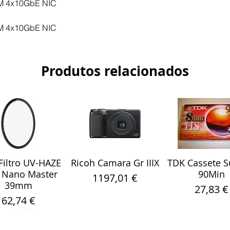
M 4x10GbE NIC
M 4x10GbE NIC
Produtos relacionados
iltro UV-HAZE
Ricoh Camara Gr IIIX
TDK Cassete S
alização rápida
Visualização rápida
Visualização r
 Nano Master
90Min
Preço
1197,01 €
39mm
Preço
27,83 €
Preço
62,74 €