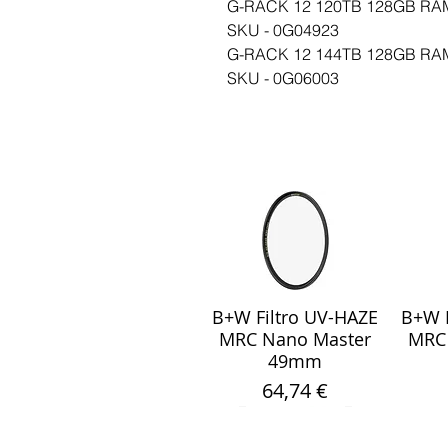
G-RACK 12 120TB 128GB RA
SKU - 0G04923
G-RACK 12 144TB 128GB RA
SKU - 0G06003
B+W Filtro UV-HAZE
B+W F
Visualização rápida
Visu
MRC Nano Master
MRC
49mm
Preço
64,74 €