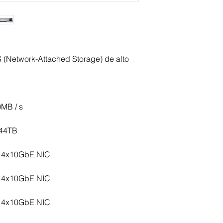
iSCSI
NFS (Network Fil
SMB (Samba) / C
AFP (Apple Filing
FTP (File Transfer
Kit Contents
(Network-Attached Storage) de alto
G-RACK 12 server 
hard drives
(2) Power cords
(2) Bezel locking
0MB / s
Front bezel
Rack rail kit
Rail kit adapter
144TB
Hardware QSG
Software QSG
 4x10GbE NIC
5-Year limited wa
 4x10GbE NIC
 4x10GbE NIC