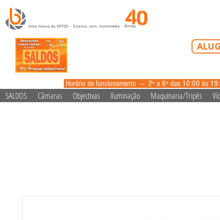
Tel: 213 223 5
ALUG
alugue
Horário de funcionamento --- 2ª a 6ª das 10:00 às 19
SALDOS
Câmaras
Objectivas
Iluminação
Maquinaria/Tripés
Ví