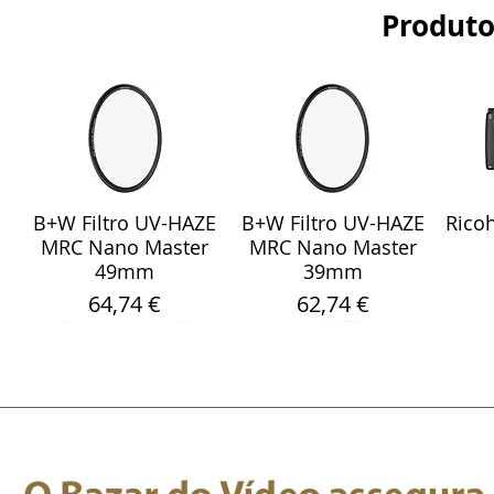
Produto
B+W Filtro UV-HAZE
B+W Filtro UV-HAZE
Ricoh
Visualização rápida
Visualização rápida
Vis
MRC Nano Master
MRC Nano Master
49mm
39mm
Preço
Preço
64,74 €
62,74 €
Sony Sel 24-105mm
WebCam Meeting
Fita Pro Gaffer
Sandisk Ultra Fdual
Smallrig 5786
Rode
Sara
Visualização rápida
Visualização rápida
Visualização rápida
Visualização rápida
Visualização rápida
Vis
Vis
F/4 G OSS Objectiva
Fluorescente Verde
OWL 4+ 360 4K
Protetor de Vento
Drive M3.0 32GB
Micr