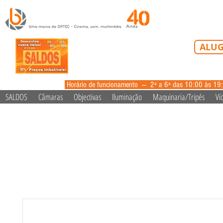
Tel: 213 223 5
ALUG
alugue
Horário de funcionamento --- 2ª a 6ª das 10:00 às 19
SALDOS
Câmaras
Objectivas
Iluminação
Maquinaria/Tripés
Ví