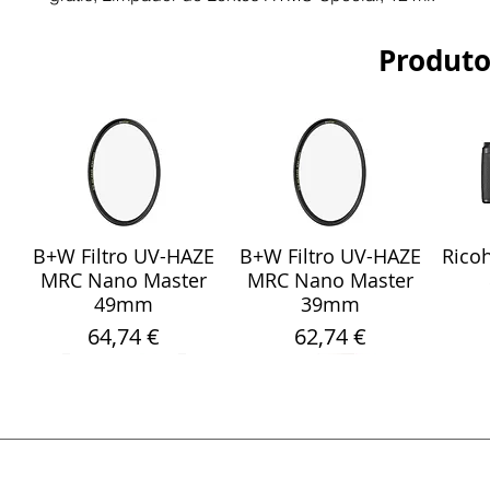
Produto
B+W Filtro UV-HAZE
B+W Filtro UV-HAZE
Ricoh
Visualização rápida
Visualização rápida
Vis
MRC Nano Master
MRC Nano Master
49mm
39mm
Preço
Preço
64,74 €
62,74 €
Visualização rápida
Visualização rápida
Visualização rápida
Visualização rápida
Visualização rápida
Vis
Vis