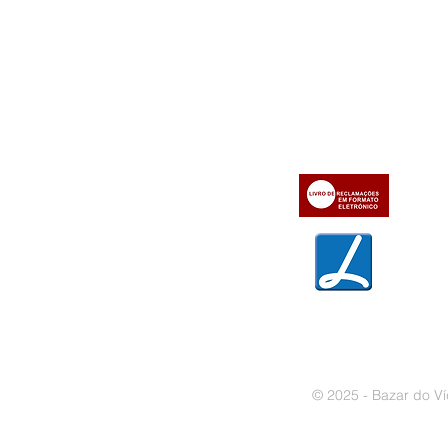
Informações
Apoio ao cl
iente
» Utilizar a loja on-line
» Sobre a Bazar do Vídeo
» Condições Gerais e Taxas
» Dados da Bazar do Vídeo
» Contactos
» Métodos de pagamento
» Trocas e devoluções
» Garantias
» Política de privacidade
» Política de cookies
© 2025 - Bazar do Ví