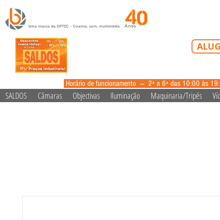
Tel: 213 223 5
ALUG
alugue
Horário de funcionamento --- 2ª a 6ª das 10:00 às 19
SALDOS
Câmaras
Objectivas
Iluminação
Maquinaria/Tripés
Ví