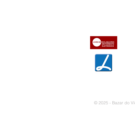
» Utilizar a loja on-line
» Sobre a Bazar do Vídeo
» Condições Gerais e Taxas
» Dados da Bazar do Vídeo
» Contactos
» Métodos de pagamento
» Trocas e devoluções
» Garantias
» Política de privacidade
» Política de cookies
© 2025 - Bazar do Ví