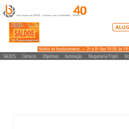
Tel: 213 223 5
ALUG
alugue
Horário de funcionamento --- 2ª a 6ª das 10:00 às 19
SALDOS
Câmaras
Objectivas
Iluminação
Maquinaria/Tripés
Ví