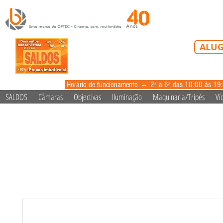
Tel: 213 223 5
ALUG
alugue
Horário de funcionamento --- 2ª a 6ª das 10:00 às 19
SALDOS
Câmaras
Objectivas
Iluminação
Maquinaria/Tripés
Ví