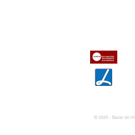
Informações
Apoio ao cl
iente
» Utilizar a loja on-line
» Sobre a Bazar do Vídeo
» Condições Gerais e Taxas
» Dados da Bazar do Vídeo
» Contactos
» Métodos de pagamento
» Trocas e devoluções
» Garantias
» Política de privacidade
» Política de cookies
© 2025 - Bazar do Ví