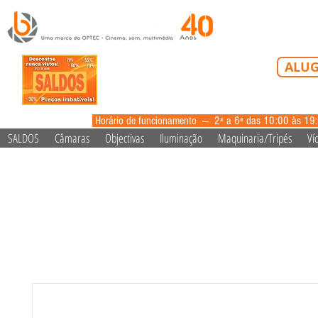
Tel: 213 223 5
ALUG
alugue
Horário de funcionamento --- 2ª a 6ª das 10:00 às 19
SALDOS
Câmaras
Objectivas
Iluminação
Maquinaria/Tripés
Ví