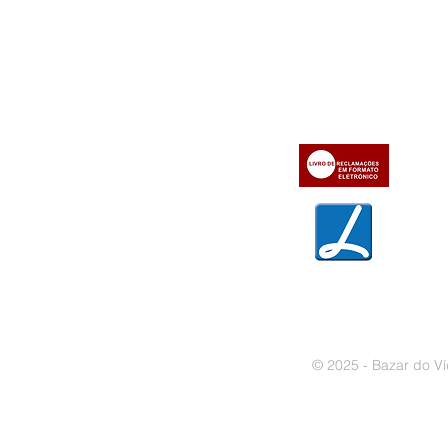
Informações
Apoio ao cl
iente
» Utilizar a loja on-line
» Sobre a Bazar do Vídeo
» Condições Gerais e Taxas
» Dados da Bazar do Vídeo
» Contactos
» Métodos de pagamento
» Trocas e devoluções
» Garantias
» Política de privacidade
» Política de cookies
© 2025 - Bazar do Ví