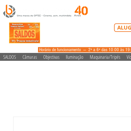
Tel: 213 223 5
ALUG
alugue
Horário de funcionamento --- 2ª a 6ª das 10:00 às 19
SALDOS
Câmaras
Objectivas
Iluminação
Maquinaria/Tripés
Ví