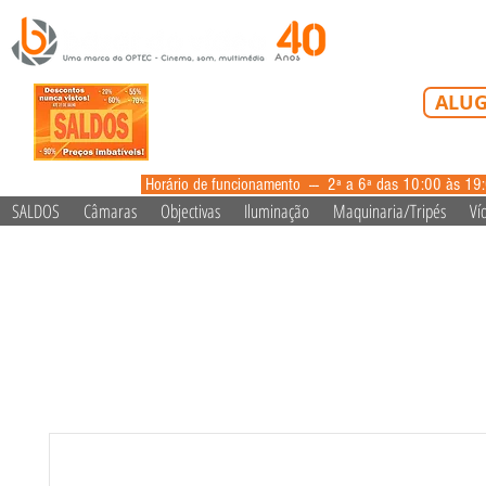
Tel: 213 223 5
ALUG
alugue
Horário de funcionamento --- 2ª a 6ª das 10:00 às 19
SALDOS
Câmaras
Objectivas
Iluminação
Maquinaria/Tripés
Ví