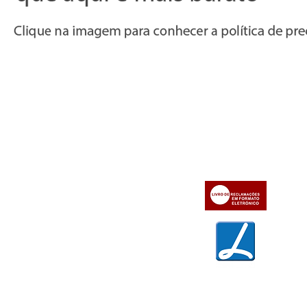
Informações
Apoio ao cl
iente
» Utilizar a loja on-line
» Sobre a Bazar do Vídeo
» Condições Gerais e Taxas
» Dados da Bazar do Vídeo
» Contactos
» Métodos de pagamento
» Trocas e devoluções
» Garantias
» Política de privacidade
» Política de cookies