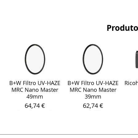
Produto
B+W Filtro UV-HAZE
B+W Filtro UV-HAZE
Ricoh
Visualização rápida
Visualização rápida
Vis
MRC Nano Master
MRC Nano Master
49mm
39mm
Preço
Preço
64,74 €
62,74 €