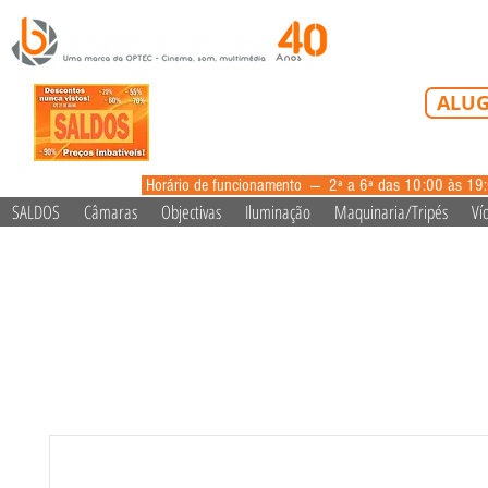
Tel: 213 223 5
ALUG
alugue
Horário de funcionamento --- 2ª a 6ª das 10:00 às 19
SALDOS
Câmaras
Objectivas
Iluminação
Maquinaria/Tripés
Ví