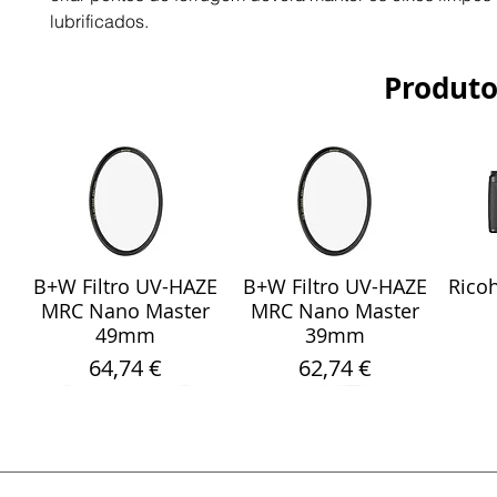
lubrificados.
Produto
B+W Filtro UV-HAZE
B+W Filtro UV-HAZE
Ricoh
Visualização rápida
Visualização rápida
Vis
MRC Nano Master
MRC Nano Master
49mm
39mm
Preço
Preço
64,74 €
62,74 €