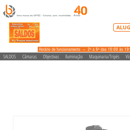
Tel: 213 223 5
ALUG
alugue
Horário de funcionamento --- 2ª a 6ª das 10:00 às 19
SALDOS
Câmaras
Objectivas
Iluminação
Maquinaria/Tripés
Ví