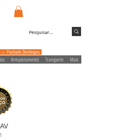
.pt
Login/Registo
0 --- Fechado Domingos.
ios
Armazenamento
Transporte
Mais
1AV
1