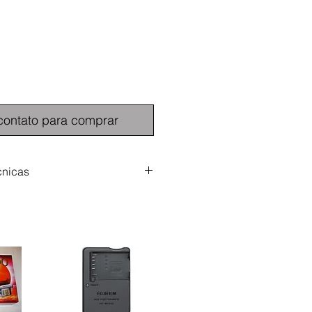
contato para comprar
cnicas
 1Vpp / 75 Ohms em conectores
 áudio em conectores RCA
, 1Vpp / 75 Ohms em conectores
 áudio em conectores RCA
de Desempenho (-3dB): Vídeo:
kHz; Sistema de Comutação:
ore-make; -Crosspoints: 1 de 8;
 3Vpp video + 30dBu audio