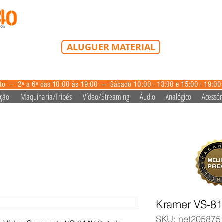
Tel: 213 223 580
Tlm: 917 228 992
mail@bazardovideo
ALUGUER MATERIAL
aluguer@bazardovideo.pt
to --- 2ª a 6ª das 10:00 às 19:00 --- Sábado 10:00 - 13:00 e 15:00 - 19:0
ação
Maquinaria/Tripés
Vídeo/Streaming
Áudio
Analógico
Acessór
Kramer VS-8
SKU: net205875