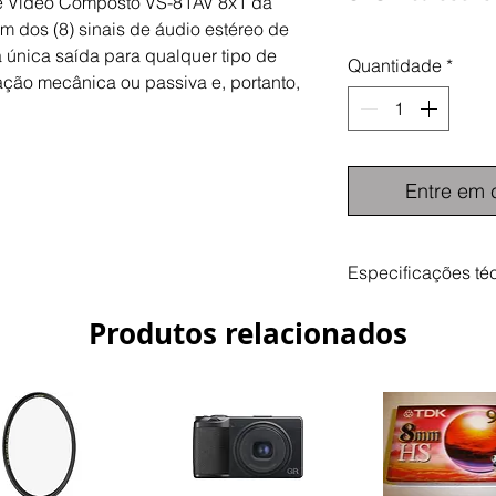
 e Vídeo Composto VS-81AV 8x1 da
m dos (8) sinais de áudio estéreo de
 única saída para qualquer tipo de
Quantidade
*
ação mecânica ou passiva e, portanto,
Entre em 
Especificações té
-Inputs: (8) vídeo,
Produtos relacionados
BNC; (8) estéreo de
-Outputs: (8) vídeo
BNC; (8) estéreo de
-Largura de Banda 
400MHz; Áudio: 100
Mecânico, break-bef
Níveis de sinal: até