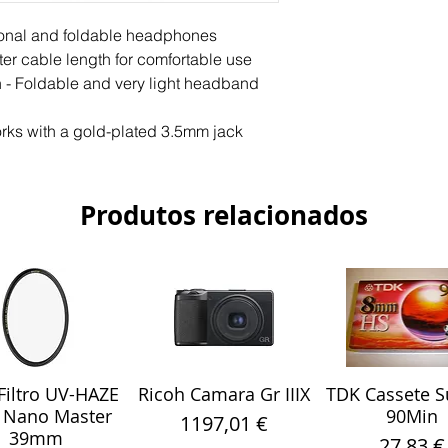
-Unit: Ø 40 mm
ional and foldable headphones
er cable length for comfortable use
 - Foldable and very light headband
orks with a gold-plated 3.5mm jack
Produtos relacionados
iltro UV-HAZE
Ricoh Camara Gr IIIX
TDK Cassete S
alização rápida
Visualização rápida
Visualização r
 Nano Master
90Min
Preço
1197,01 €
39mm
Preço
27,83 €