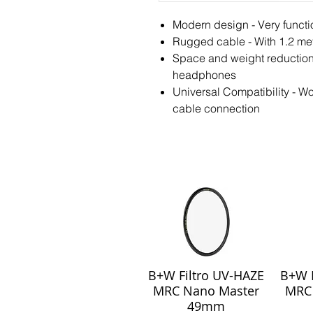
Modern design - Very funct
Rugged cable - With 1.2 met
Space and weight reduction
headphones
Universal Compatibility - W
cable connection
B+W Filtro UV-HAZE
B+W F
Visualização rápida
Visu
MRC Nano Master
MRC
49mm