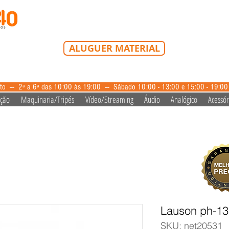
Tel: 213 223 580
Tlm: 917 228 992
mail@bazardovideo
ALUGUER MATERIAL
aluguer@bazardovideo.pt
to --- 2ª a 6ª das 10:00 às 19:00 --- Sábado 10:00 - 13:00 e 15:00 - 19:0
ação
Maquinaria/Tripés
Vídeo/Streaming
Áudio
Analógico
Acessór
Lauson ph-13
SKU: net20531