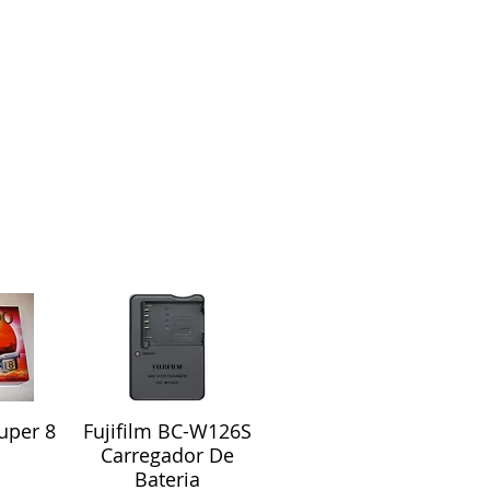
uper 8
Fujifilm BC-W126S
ápida
Visualização rápida
Carregador De
Bateria