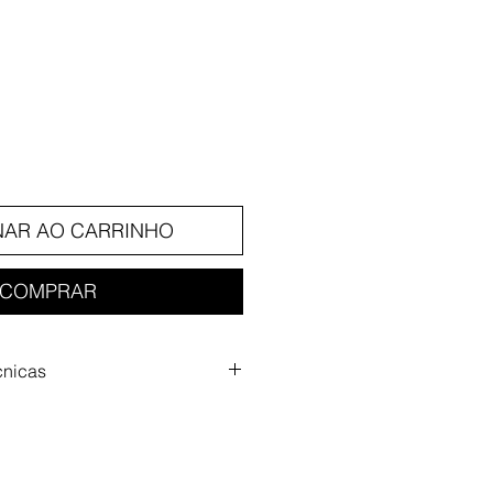
eço
NAR AO CARRINHO
COMPRAR
cnicas
y: 20-22000Hz
3dB
ble: 1.2 m