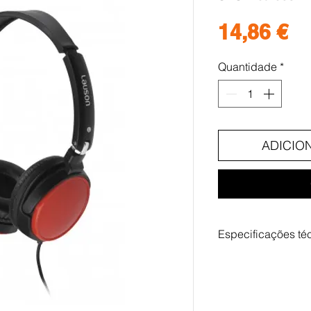
Pr
14,86 €
Quantidade
*
ADICIO
Especificações té
-Response frequenc
-Sensitivity: 105 ± 
-Impedability: 32Ω
-Longitude of the ca