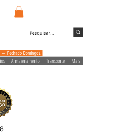
.pt
Login/Registo
0 --- Fechado Domingos.
ios
Armazenamento
Transporte
Mais
6