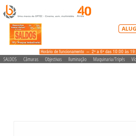
Tel: 213 223 5
ALUG
alugue
Horário de funcionamento --- 2ª a 6ª das 10:00 às 19
SALDOS
Câmaras
Objectivas
Iluminação
Maquinaria/Tripés
Ví