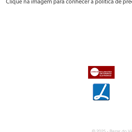
Informações
Apoio ao cl
iente
» Utilizar a loja on-line
» Sobre a Bazar do Vídeo
» Condições Gerais e Taxas
» Dados da Bazar do Vídeo
» Contactos
» Métodos de pagamento
» Trocas e devoluções
» Garantias
» Política de privacidade
» Política de cookies
© 2025 - Bazar do Ví