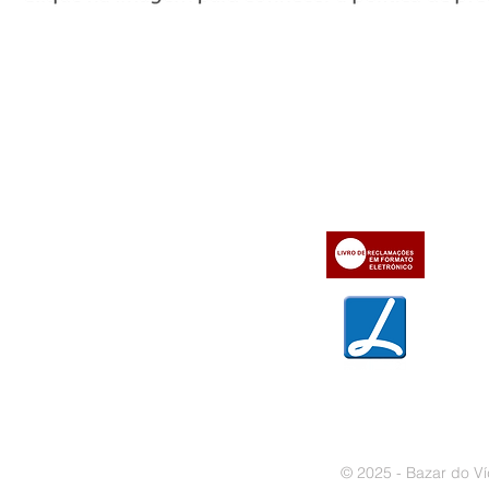
Informações
Apoio ao cl
iente
» Utilizar a loja on-line
» Sobre a Bazar do Vídeo
» Condições Gerais e Taxas
» Dados da Bazar do Vídeo
» Contactos
» Métodos de pagamento
» Trocas e devoluções
» Garantias
» Política de privacidade
» Política de cookies
© 2025 - Bazar do Ví