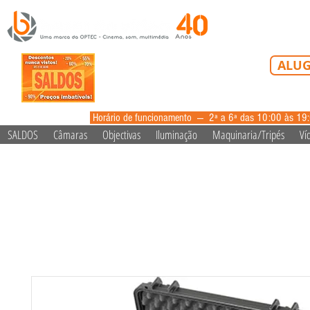
Tel: 213 223 5
ALUG
alugue
Horário de funcionamento --- 2ª a 6ª das 10:00 às 19
SALDOS
Câmaras
Objectivas
Iluminação
Maquinaria/Tripés
Ví