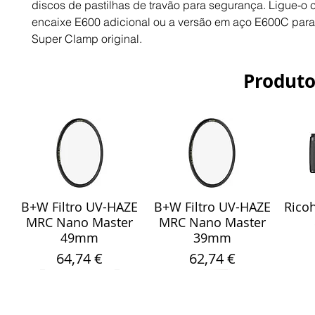
discos de pastilhas de travão para segurança. Ligue-o 
encaixe E600 adicional ou a versão em aço E600C para 
Super Clamp original.
Produto
B+W Filtro UV-HAZE
B+W Filtro UV-HAZE
Ricoh
Visualização rápida
Visualização rápida
Vis
MRC Nano Master
MRC Nano Master
49mm
39mm
Preço
Preço
64,74 €
62,74 €