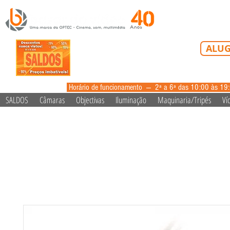
Tel: 213 223 5
ALUG
alugue
Horário de funcionamento --- 2ª a 6ª das 10:00 às 19
SALDOS
Câmaras
Objectivas
Iluminação
Maquinaria/Tripés
Ví