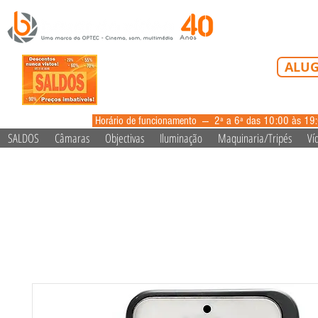
Tel: 213 223 5
ALUG
alugue
Horário de funcionamento --- 2ª a 6ª das 10:00 às 19
SALDOS
Câmaras
Objectivas
Iluminação
Maquinaria/Tripés
Ví