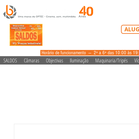
Tel: 213 223 5
ALUG
alugue
Horário de funcionamento --- 2ª a 6ª das 10:00 às 19
SALDOS
Câmaras
Objectivas
Iluminação
Maquinaria/Tripés
Ví