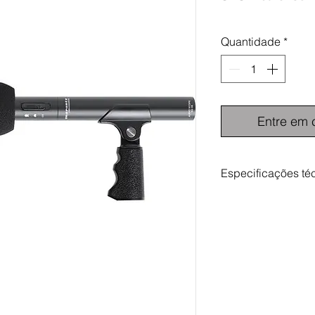
Quantidade
*
Entre em 
Especificações té
Marantz Professiona
Analog Performan
Transducer
Tube
Polar Pattern