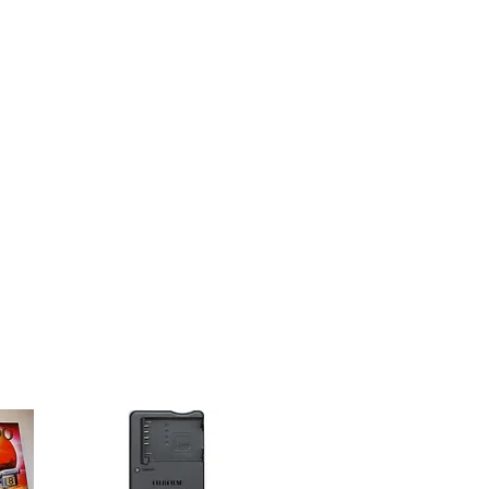
Switched
70 Hz to 16 kHz
Not specified by
manufacturer
250 Ohms ± 30% @
1 kHz
Supercardioid: -55 dB
Cardioid: -72 dB
Not specified by
manufacturer
1 x AA