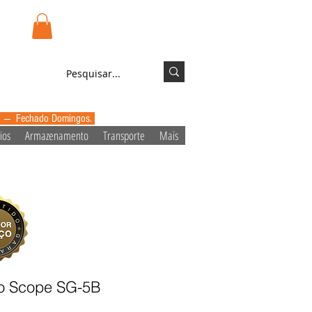
.pt
Login/Registo
0 --- Fechado Domingos.
ios
Armazenamento
Transporte
Mais
o Scope SG-5B