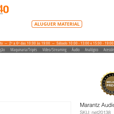
Tel: 213 223 580
Tlm: 917 228 992
mail@bazardovideo
ALUGUER MATERIAL
aluguer@bazardovideo.pt
to --- 2ª a 6ª das 10:00 às 19:00 --- Sábado 10:00 - 13:00 e 15:00 - 19:0
ação
Maquinaria/Tripés
Vídeo/Streaming
Áudio
Analógico
Acessór
Marantz Audi
SKU: net20138