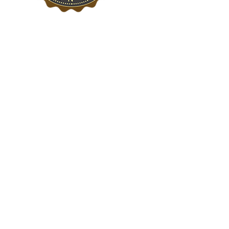
Contactos
R. Luís Augusto Palmeirim 6A
1700-274 Lisboa
Horário: 2º a 6ª das 10h às 19:00h
Sábado das 10h às 19:00h
Fechado Domingos e Feriados
mail@bazardovideo.pt
Tel: 213 223 580
Tlm: 917 228 992