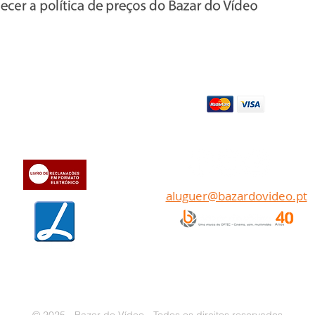
Apoio ao cl
iente
Pagamentos
» Sobre a Bazar do Vídeo
» Dados da Bazar do Vídeo
Transferência bancária
» Contactos
aluguer@bazardovideo.pt
www.optecfilmes.com