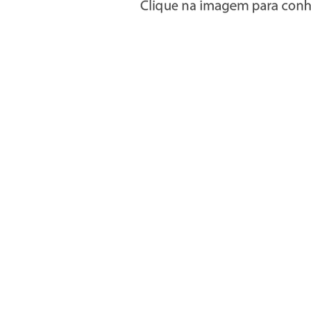
Informações
» Utilizar a loja on-line
» Condições Gerais e Taxas
» Métodos de pagamento
» Trocas e devoluções
» Garantias
» Política de privacidade
» Política de cookies