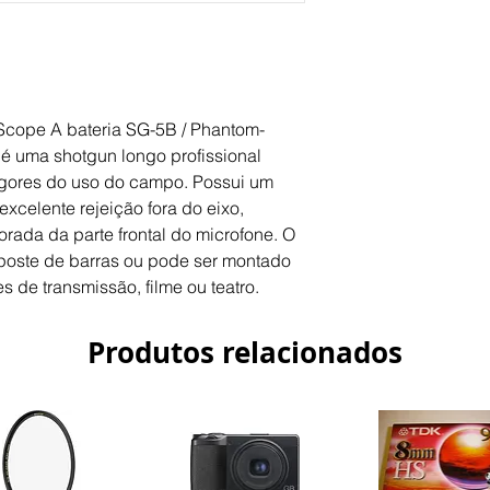
Pattern Selection
Frequency Range
Scope A bateria SG-5B / Phantom-
Maximum SPL
 uma shotgun longo profissional
rigores do uso do campo. Possui um
Impedance
excelente rejeição fora do eixo,
rada da parte frontal do microfone. O
poste de barras ou pode ser montado
Sensitivity
s de transmissão, filme ou teatro.
General
Produtos relacionados
Output Connectors
Battery Type