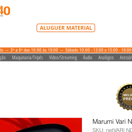
Tel: 213 223 580
Tlm: 917 228 992
mail@bazardovideo
ALUGUER MATERIAL
aluguer@bazardovideo.pt
to --- 2ª a 6ª das 10:00 às 19:00 --- Sábado 10:00 - 13:00 e 15:00 - 19:0
ação
Maquinaria/Tripés
Vídeo/Streaming
Áudio
Analógico
Acessór
Marumi Vari
SKU: netVARI 