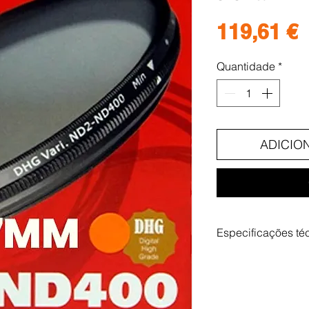
P
119,61 €
Quantidade
*
ADICIO
Especificações té
Dimensões do produt
Peso: 2.88 g