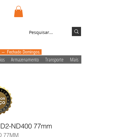
.pt
Login/Registo
0 --- Fechado Domingos.
ios
Armazenamento
Transporte
Mais
 ND2-ND400 77mm
ND 77MM