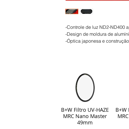
-Controle de luz ND2-ND400 a
-Design de moldura de alumínio
-Óptica japonesa e construção 
B+W Filtro UV-HAZE
B+W F
Visualização rápida
Visu
MRC Nano Master
MRC
49mm