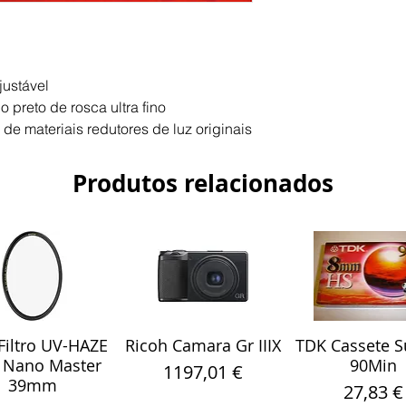
justável
 preto de rosca ultra fino
de materiais redutores de luz originais
Produtos relacionados
iltro UV-HAZE
Ricoh Camara Gr IIIX
TDK Cassete S
alização rápida
Visualização rápida
Visualização r
 Nano Master
90Min
Preço
1197,01 €
39mm
Preço
27,83 €