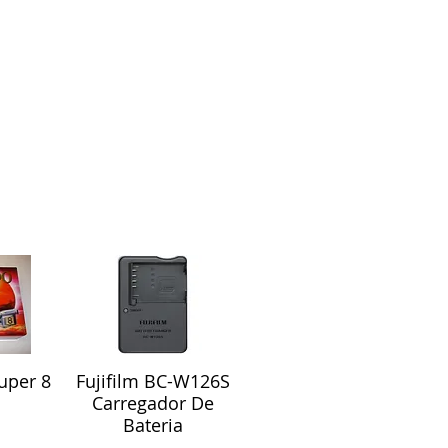
uper 8
Fujifilm BC-W126S
ápida
Visualização rápida
Carregador De
Bateria