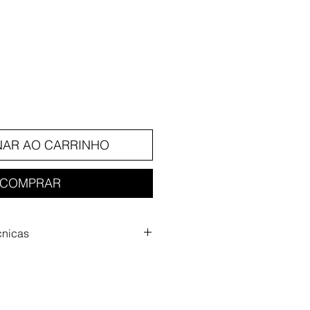
reço
NAR AO CARRINHO
COMPRAR
cnicas
o: 4,3 x 3,9 x 0,7 polegadas