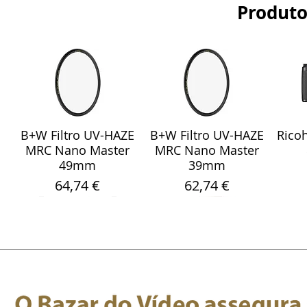
Produto
B+W Filtro UV-HAZE
B+W Filtro UV-HAZE
Ricoh
Visualização rápida
Visualização rápida
Vis
MRC Nano Master
MRC Nano Master
49mm
39mm
Preço
Preço
64,74 €
62,74 €
Sony Sel 24-105mm
WebCam Meeting
Fita Pro Gaffer
Sandisk Ultra Fdual
Smallrig 5786
Rode
Sara
Visualização rápida
Visualização rápida
Visualização rápida
Visualização rápida
Visualização rápida
Vis
Vis
F/4 G OSS Objectiva
Fluorescente Verde
OWL 4+ 360 4K
Protetor de Vento
Drive M3.0 32GB
Micr