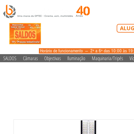
Tel: 213 223 5
ALUG
alugue
Horário de funcionamento --- 2ª a 6ª das 10:00 às 19
SALDOS
Câmaras
Objectivas
Iluminação
Maquinaria/Tripés
Ví