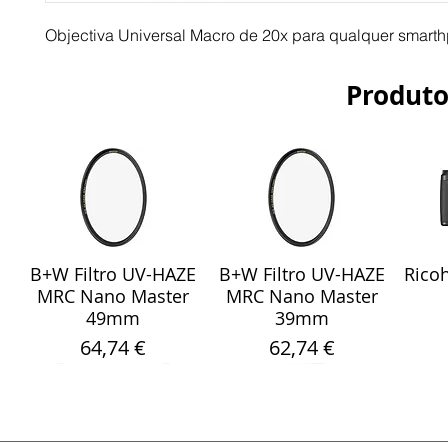
Objectiva Universal Macro de 20x para qualquer smart
Produto
B+W Filtro UV-HAZE
B+W Filtro UV-HAZE
Ricoh
Visualização rápida
Visualização rápida
Vis
MRC Nano Master
MRC Nano Master
49mm
39mm
Preço
Preço
64,74 €
62,74 €