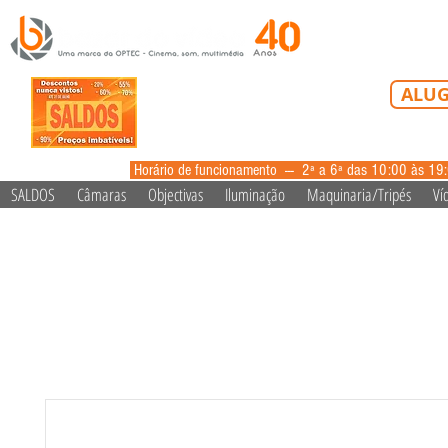
Tel: 213 223 5
ALUG
alugue
Horário de funcionamento --- 2ª a 6ª das 10:00 às 19
SALDOS
Câmaras
Objectivas
Iluminação
Maquinaria/Tripés
Ví