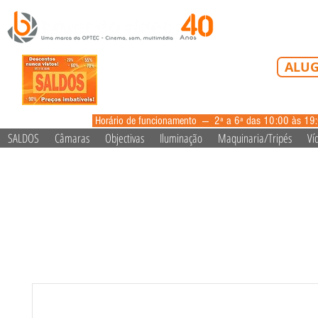
Tel: 213 223 5
ALUG
alugue
Horário de funcionamento --- 2ª a 6ª das 10:00 às 19
SALDOS
Câmaras
Objectivas
Iluminação
Maquinaria/Tripés
Ví