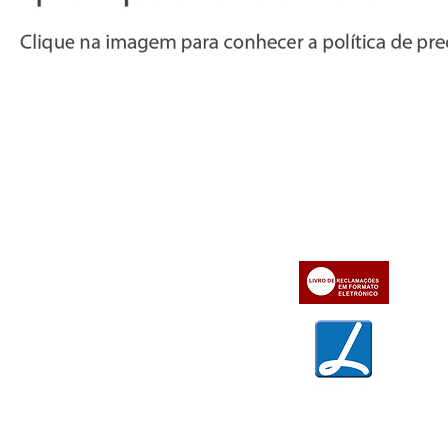
Informações
Apoio ao cl
iente
» Utilizar a loja on-line
» Sobre a Bazar do Vídeo
» Condições Gerais e Taxas
» Dados da Bazar do Vídeo
» Contactos
» Métodos de pagamento
» Trocas e devoluções
» Garantias
» Política de privacidade
» Política de cookies