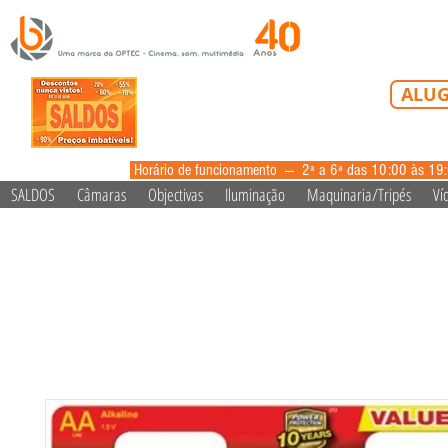
Tel: 213 223 5
ALUG
alugue
Horário de funcionamento --- 2ª a 6ª das 10:00 às 19
SALDOS
Câmaras
Objectivas
Iluminação
Maquinaria/Tripés
Ví