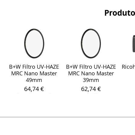
Produto
B+W Filtro UV-HAZE
B+W Filtro UV-HAZE
Ricoh
Visualização rápida
Visualização rápida
Vis
MRC Nano Master
MRC Nano Master
49mm
39mm
Preço
Preço
64,74 €
62,74 €
Sony Sel 24-105mm
WebCam Meeting
Fita Pro Gaffer
Sandisk Ultra Fdual
Smallrig 5786
Rode
Sara
Visualização rápida
Visualização rápida
Visualização rápida
Visualização rápida
Visualização rápida
Vis
Vis