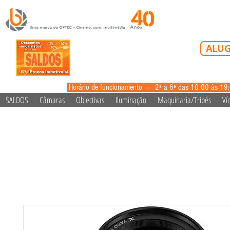
Tel: 213 223 5
ALUG
alugue
Horário de funcionamento --- 2ª a 6ª das 10:00 às 19
SALDOS
Câmaras
Objectivas
Iluminação
Maquinaria/Tripés
Ví