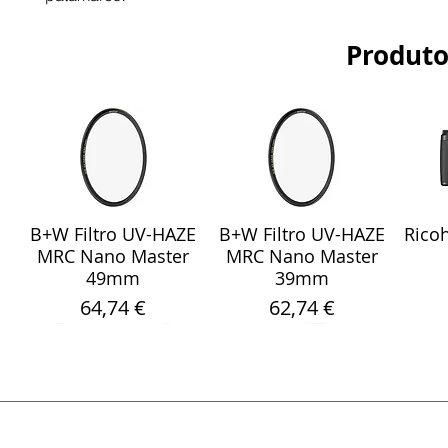
Produto
B+W Filtro UV-HAZE
B+W Filtro UV-HAZE
Ricoh
Visualização rápida
Visualização rápida
Vis
MRC Nano Master
MRC Nano Master
49mm
39mm
Preço
Preço
64,74 €
62,74 €
Visualização rápida
Visualização rápida
Visualização rápida
Visualização rápida
Visualização rápida
Vis
Vis