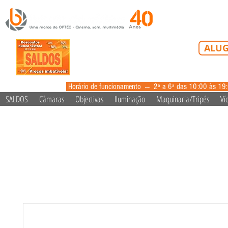
Tel: 213 223 5
ALUG
alugue
Horário de funcionamento --- 2ª a 6ª das 10:00 às 19
SALDOS
Câmaras
Objectivas
Iluminação
Maquinaria/Tripés
Ví