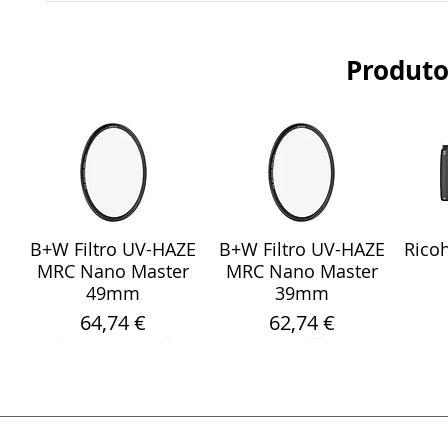
Produto
B+W Filtro UV-HAZE
B+W Filtro UV-HAZE
Ricoh
Visualização rápida
Visualização rápida
Vis
MRC Nano Master
MRC Nano Master
49mm
39mm
Preço
Preço
64,74 €
62,74 €