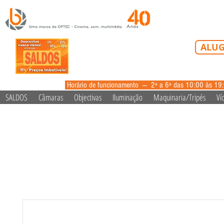
Tel: 213 223 5
ALUG
alugue
Horário de funcionamento --- 2ª a 6ª das 10:00 às 19
SALDOS
Câmaras
Objectivas
Iluminação
Maquinaria/Tripés
Ví