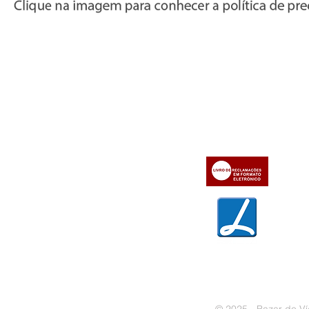
Informações
Apoio ao cl
iente
» Utilizar a loja on-line
» Sobre a Bazar do Vídeo
» Condições Gerais e Taxas
» Dados da Bazar do Vídeo
» Contactos
» Métodos de pagamento
» Trocas e devoluções
» Garantias
» Política de privacidade
» Política de cookies