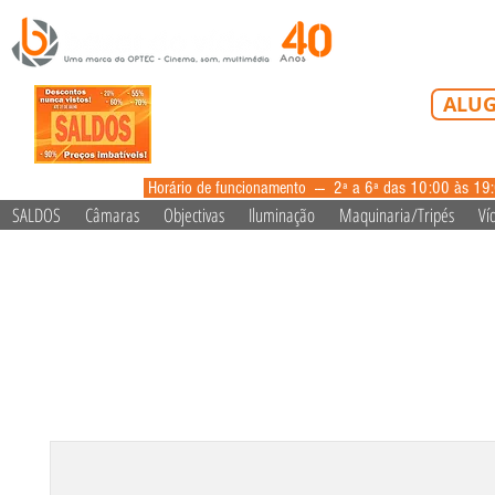
Tel: 213 223 5
ALUG
alugue
Horário de funcionamento --- 2ª a 6ª das 10:00 às 19
SALDOS
Câmaras
Objectivas
Iluminação
Maquinaria/Tripés
Ví