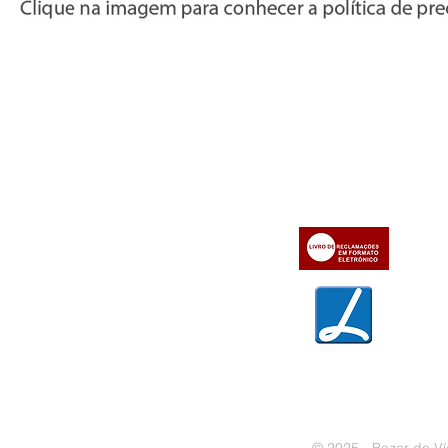
Informações
Apoio ao cl
iente
» Utilizar a loja on-line
» Sobre a Bazar do Vídeo
» Condições Gerais e Taxas
» Dados da Bazar do Vídeo
» Contactos
» Métodos de pagamento
» Trocas e devoluções
» Garantias
» Política de privacidade
» Política de cookies