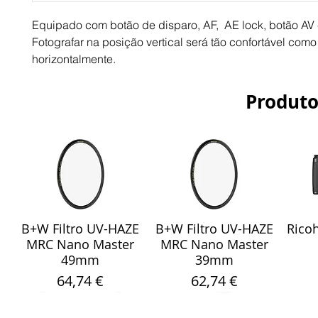
Equipado com botão de disparo, AF,  AE lock, botão AV 
Fotografar na posição vertical será tão confortável como 
horizontalmente.
Produto
B+W Filtro UV-HAZE
B+W Filtro UV-HAZE
Ricoh
Visualização rápida
Visualização rápida
Vis
MRC Nano Master
MRC Nano Master
49mm
39mm
Preço
Preço
64,74 €
62,74 €