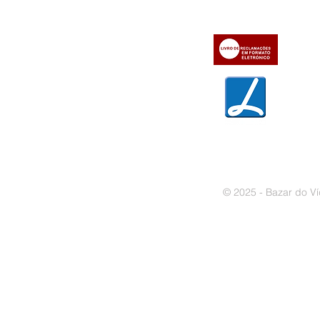
» Contactos
» Métodos de pagamento
» Trocas e devoluções
» Garantias
» Política de privacidade
» Política de cookies
© 2025 - Bazar do Ví