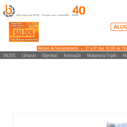
Tel: 213 223 5
ALUG
alugue
Horário de funcionamento --- 2ª a 6ª das 10:00 às 19
SALDOS
Câmaras
Objectivas
Iluminação
Maquinaria/Tripés
Ví