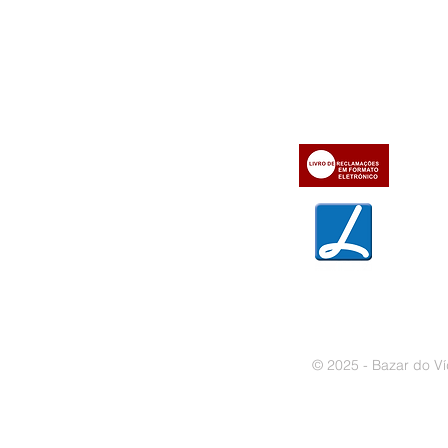
Informações
Apoio ao cl
iente
» Utilizar a loja on-line
» Sobre a Bazar do Vídeo
» Condições Gerais e Taxas
» Dados da Bazar do Vídeo
» Contactos
» Métodos de pagamento
» Trocas e devoluções
» Garantias
» Política de privacidade
» Política de cookies
© 2025 - Bazar do Ví