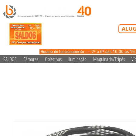
Tel: 213 223 5
ALUG
alugue
Horário de funcionamento --- 2ª a 6ª das 10:00 às 19
SALDOS
Câmaras
Objectivas
Iluminação
Maquinaria/Tripés
Ví