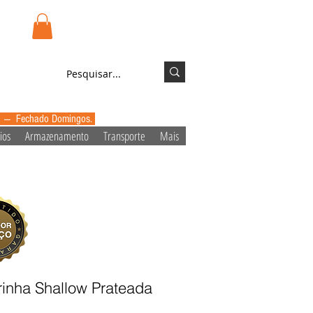
.pt
Login/Registo
0 --- Fechado Domingos.
ios
Armazenamento
Transporte
Mais
rinha Shallow Prateada