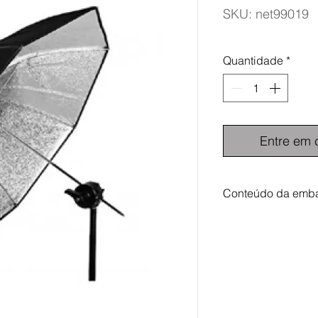
SKU: net99019
Quantidade
*
Entre em 
Conteúdo da emb
1x Profoto Sombr
1x Bolsa de trans