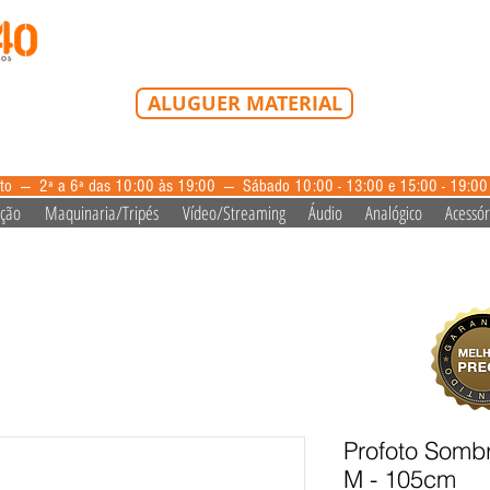
Tel: 213 223 580
Tlm: 917 228 992
mail@bazardovideo
ALUGUER MATERIAL
aluguer@bazardovideo.pt
to --- 2ª a 6ª das 10:00 às 19:00 --- Sábado 10:00 - 13:00 e 15:00 - 19:0
ação
Maquinaria/Tripés
Vídeo/Streaming
Áudio
Analógico
Acessór
Profoto Somb
M - 105cm