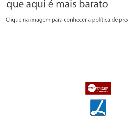
Informações
Apoio ao cl
iente
» Utilizar a loja on-line
» Sobre a Bazar do Vídeo
» Condições Gerais e Taxas
» Dados da Bazar do Vídeo
» Contactos
» Métodos de pagamento
» Trocas e devoluções
» Garantias
» Política de privacidade
» Política de cookies