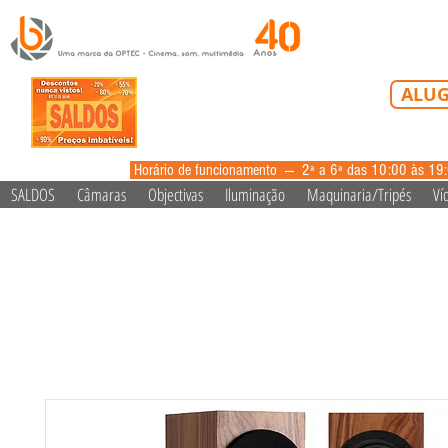
Tel: 213 223 5
ALUG
alugue
Horário de funcionamento --- 2ª a 6ª das 10:00 às 19
SALDOS
Câmaras
Objectivas
Iluminação
Maquinaria/Tripés
Ví