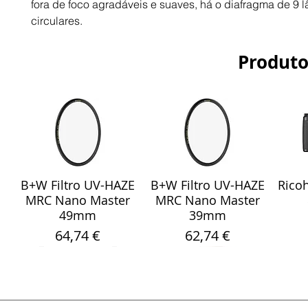
fora de foco agradáveis e suaves, há o diafragma de 9 l
circulares.
Produto
B+W Filtro UV-HAZE
B+W Filtro UV-HAZE
Ricoh
Visualização rápida
Visualização rápida
Vis
MRC Nano Master
MRC Nano Master
49mm
39mm
Preço
Preço
64,74 €
62,74 €