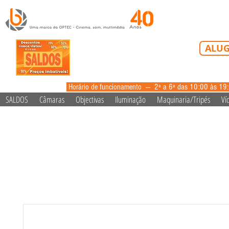
Tel: 213 223 5
ALUG
alugue
Horário de funcionamento --- 2ª a 6ª das 10:00 às 19
SALDOS
Câmaras
Objectivas
Iluminação
Maquinaria/Tripés
Ví