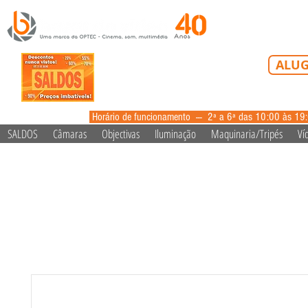
Tel: 213 223 5
ALUG
alugue
Horário de funcionamento --- 2ª a 6ª das 10:00 às 19
SALDOS
Câmaras
Objectivas
Iluminação
Maquinaria/Tripés
Ví