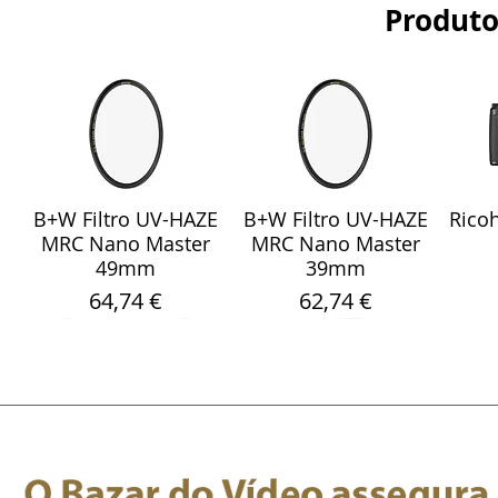
Produto
B+W Filtro UV-HAZE
B+W Filtro UV-HAZE
Ricoh
Visualização rápida
Visualização rápida
Vis
MRC Nano Master
MRC Nano Master
49mm
39mm
Preço
Preço
64,74 €
62,74 €
Sony Sel 24-105mm
WebCam Meeting
Fita Pro Gaffer
Sandisk Ultra Fdual
Smallrig 5786
Rode
Sara
Visualização rápida
Visualização rápida
Visualização rápida
Visualização rápida
Visualização rápida
Vis
Vis
F/4 G OSS Objectiva
Fluorescente Verde
OWL 4+ 360 4K
Protetor de Vento
Drive M3.0 32GB
Micr