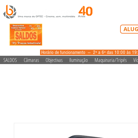
Tel: 213 223 5
ALUG
alugue
Horário de funcionamento --- 2ª a 6ª das 10:00 às 19
SALDOS
Câmaras
Objectivas
Iluminação
Maquinaria/Tripés
Ví