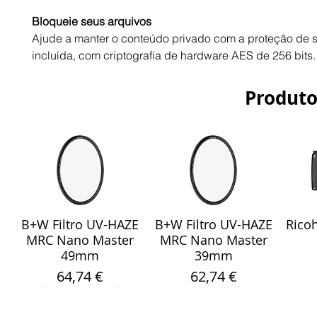
Bloqueie seus arquivos
Ajude a manter o conteúdo privado com a proteção de 
incluída, com criptografia de hardware AES de 256 bits.
Produto
B+W Filtro UV-HAZE
B+W Filtro UV-HAZE
Ricoh
Visualização rápida
Visualização rápida
Vis
MRC Nano Master
MRC Nano Master
49mm
39mm
Preço
Preço
64,74 €
62,74 €