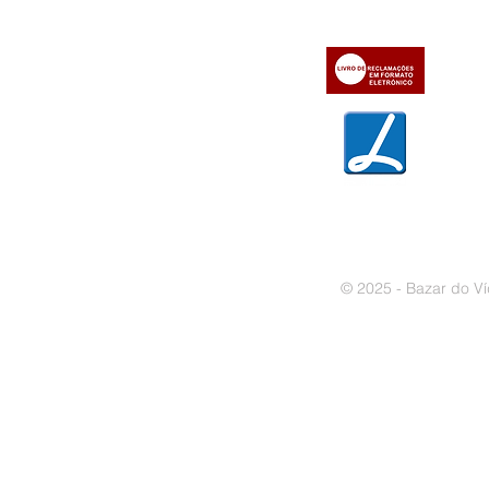
» Contactos
» Métodos de pagamento
» Trocas e devoluções
» Garantias
» Política de privacidade
» Política de cookies
© 2025 - Bazar do Ví