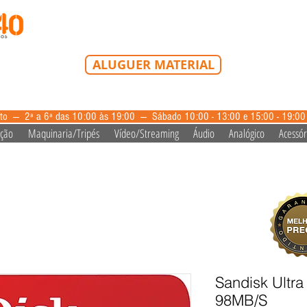
Tel: 213 223 580
Tlm: 917 228 992
mail@bazardovideo
ALUGUER MATERIAL
aluguer@bazardovideo.pt
to --- 2ª a 6ª das 10:00 às 19:00 --- Sábado 10:00 - 13:00 e 15:00 - 19:0
ação
Maquinaria/Tripés
Vídeo/Streaming
Áudio
Analógico
Acessór
Sandisk Ultr
98MB/S