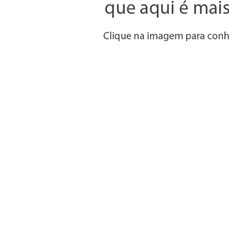
Informações
» Utilizar a loja on-line
» Condições Gerais e Taxas
» Métodos de pagamento
» Trocas e devoluções
» Garantias
» Política de privacidade
» Política de cookies