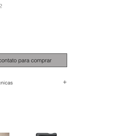
2
contato para comprar
cnicas
ra
corporada