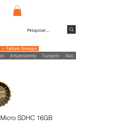
.pt
Login/Registo
0 --- Fechado Domingos.
ios
Armazenamento
Transporte
Mais
a Micro SDHC 16GB