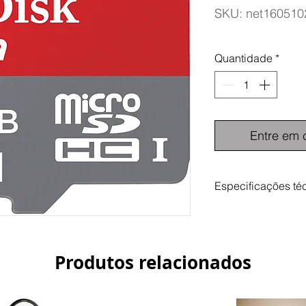
SKU: net160510
Quantidade
*
Entre em 
Especificações té
Velocidade de Leitu
98 MB/s
Tipo de Cartão
Micro SDHC
Produtos relacionados
Tipo de memória in
UHS-I
Capacidade