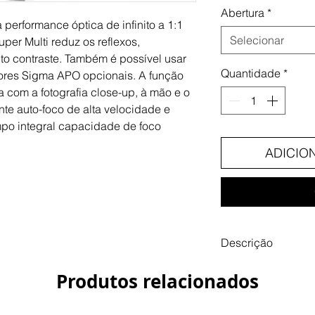
Abertura
*
 performance óptica de infinito a 1:1 
Selecionar
er Multi reduz os reflexos, 
o contraste. Também é possível usar 
Quantidade
*
sores Sigma APO opcionais. A função 
 com a fotografia close-up, à mão e o 
e auto-foco de alta velocidade e 
po integral capacidade de foco 
ADICIO
Descrição
Construção da Ob
Produtos relacionados
grupos
Ângulo de Visão 2
Número de lâmina