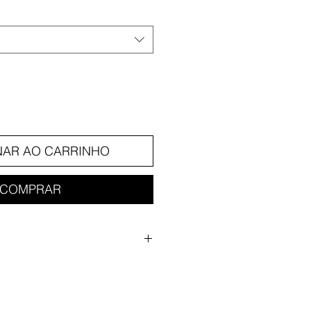
NAR AO CARRINHO
COMPRAR
jectiva 11 elementos em 10
3,3 º
s do diafragma 8