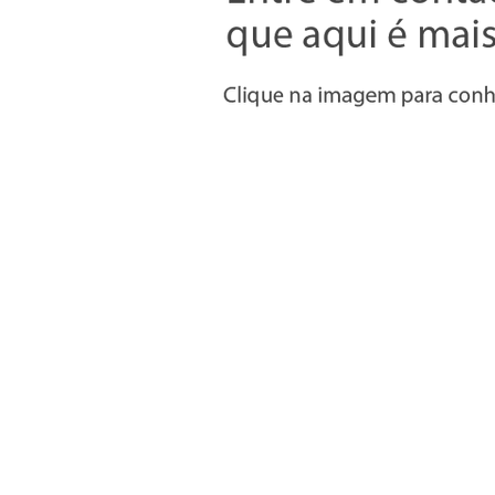
Informações
» Utilizar a loja on-line
» Condições Gerais e Taxas
» Métodos de pagamento
» Trocas e devoluções
» Garantias
» Política de privacidade
» Política de cookies