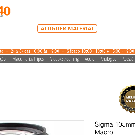
Tel: 213 223 580
Tlm: 917 228 992
mail@bazardovideo
ALUGUER MATERIAL
aluguer@bazardovideo.pt
to --- 2ª a 6ª das 10:00 às 19:00 --- Sábado 10:00 - 13:00 e 15:00 - 19:0
ação
Maquinaria/Tripés
Vídeo/Streaming
Áudio
Analógico
Acessór
Sigma 105mm
Macro