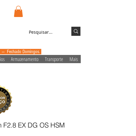
.pt
Login/Registo
0 --- Fechado Domingos.
ios
Armazenamento
Transporte
Mais
 F2.8 EX DG OS HSM