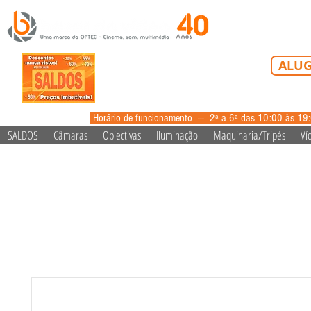
Tel: 213 223 5
ALUG
alugue
Horário de funcionamento --- 2ª a 6ª das 10:00 às 19
SALDOS
Câmaras
Objectivas
Iluminação
Maquinaria/Tripés
Ví