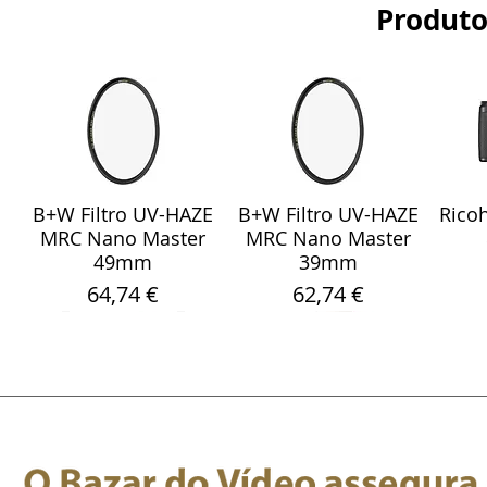
Produto
B+W Filtro UV-HAZE
B+W Filtro UV-HAZE
Ricoh
Visualização rápida
Visualização rápida
Vis
MRC Nano Master
MRC Nano Master
49mm
39mm
Preço
Preço
64,74 €
62,74 €
Sony Sel 24-105mm
WebCam Meeting
Fita Pro Gaffer
Sandisk Ultra Fdual
Smallrig 5786
Rode
Sara
Visualização rápida
Visualização rápida
Visualização rápida
Visualização rápida
Visualização rápida
Vis
Vis
F/4 G OSS Objectiva
Fluorescente Verde
OWL 4+ 360 4K
Protetor de Vento
Drive M3.0 32GB
Micr